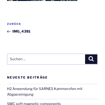
Beitragsnavigation
Vorheriger
ZURÜCK
Beitrag
IMG_4381
Suchen
Suche
nach:
NEUESTE BEITRÄGE
H2 Anwendung für SARNES Kammerofen mit
Abgasreinigung
SMC soft magnetic components