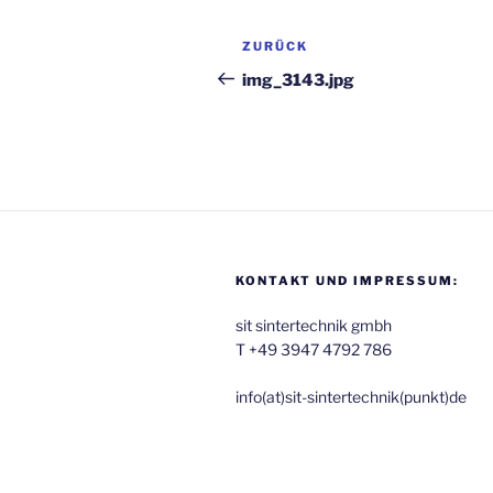
Beitragsnavigation
Vorheriger
ZURÜCK
Beitrag
img_3143.jpg
KONTAKT UND IMPRESSUM:
sit sintertechnik gmbh
T +49 3947 4792 786
inf‬o(at)sit-sintertechnik(punkt)de