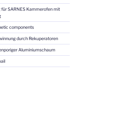
 für SARNES Kammerofen mit
g
etic components
winnung durch Rekuperatoren
fenporiger Aluminiumschaum
ail