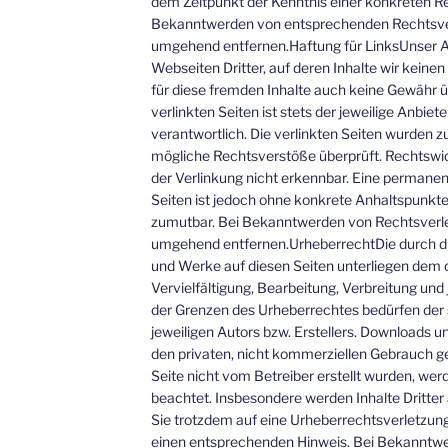
dem Zeitpunkt der Kenntnis einer konkreten R
Bekanntwerden von entsprechenden Rechtsver
umgehend entfernen.Haftung für LinksUnser A
Webseiten Dritter, auf deren Inhalte wir keine
für diese fremden Inhalte auch keine Gewähr ü
verlinkten Seiten ist stets der jeweilige Anbiet
verantwortlich. Die verlinkten Seiten wurden z
mögliche Rechtsverstöße überprüft. Rechtswid
der Verlinkung nicht erkennbar. Eine permanente
Seiten ist jedoch ohne konkrete Anhaltspunkte
zumutbar. Bei Bekanntwerden von Rechtsverle
umgehend entfernen.UrheberrechtDie durch die 
und Werke auf diesen Seiten unterliegen dem 
Vervielfältigung, Bearbeitung, Verbreitung und
der Grenzen des Urheberrechtes bedürfen der 
jeweiligen Autors bzw. Erstellers. Downloads un
den privaten, nicht kommerziellen Gebrauch ges
Seite nicht vom Betreiber erstellt wurden, wer
beachtet. Insbesondere werden Inhalte Dritter 
Sie trotzdem auf eine Urheberrechtsverletzun
einen entsprechenden Hinweis. Bei Bekanntw