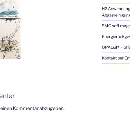
H2 Anwendung
Abgasreinigun
SMC soft magn
Energierückge
OPALsit® – of
Kontakt per Em
entar
m einen Kommentar abzugeben.