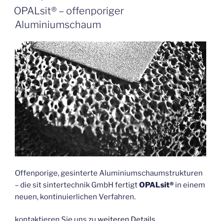
AM
OPALsit® – offenporiger
Aluminiumschaum
Offenporige, gesinterte Aluminiumschaumstrukturen
– die sit sintertechnik GmbH fertigt
OPALsit®
in einem
neuen, kontinuierlichen Verfahren.
kontaktieren Sie uns zu
weiteren Details.