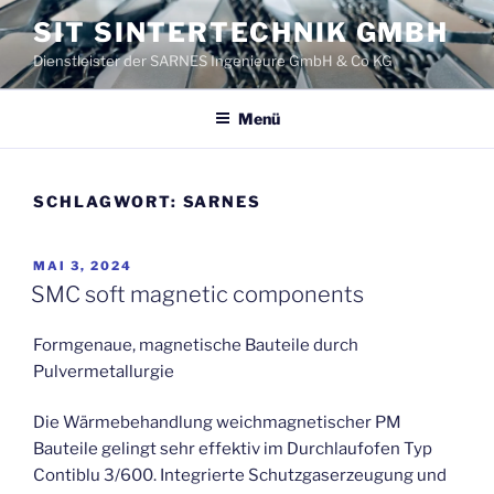
Zum
SIT SINTERTECHNIK GMBH
Inhalt
Dienstleister der SARNES Ingenieure GmbH & Co KG
springen
Menü
SCHLAGWORT:
SARNES
VERÖFFENTLICHT
MAI 3, 2024
AM
SMC soft magnetic components
Formgenaue, magnetische Bauteile durch
Pulvermetallurgie
Die Wärmebehandlung weichmagnetischer PM
Bauteile gelingt sehr effektiv im Durchlaufofen Typ
Contiblu 3/600. Integrierte Schutzgaserzeugung und