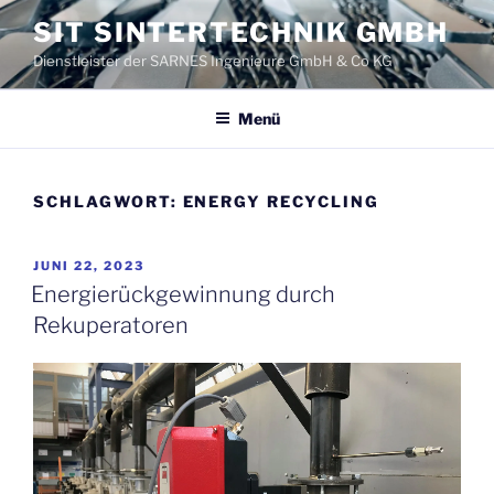
Zum
SIT SINTERTECHNIK GMBH
Inhalt
Dienstleister der SARNES Ingenieure GmbH & Co KG
springen
Menü
SCHLAGWORT:
ENERGY RECYCLING
VERÖFFENTLICHT
JUNI 22, 2023
AM
Energierückgewinnung durch
Rekuperatoren